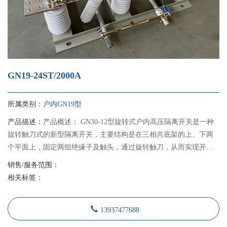
GN19-24ST/2000A
所属类别：
户内GN19型
产品描述：
产品概述： GN30-12型旋转式户内高压隔离开关是一种
旋转触刀式的新型隔离开关，主要结构是在三相共底架的上、下两
个平面上，固定两组绝缘子及触头，通过旋转触刀，从而实现开关
的分合闸。 GN30-12D型开关是在GN30-12型开关基础上增加带接地
销售/服务范围：
刀的形式，可满足不同电力系统的需要。本产品设计紧凑、占用空
相关标签：
间小、绝缘能力强、易于安装调整，其性能符合GB1985《交流高压
隔离开关和接地开关》的要求，适用于额定电压12千伏交流50Hz及
13937477688
以下户内系统中，作为在有电压无负载情况下，分合电路之用。可
与高压开关柜配套使用，也可单独使用。 隔离开关采用JSXGN-12型