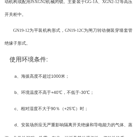
动机构或配用JSXGN2机械闭锁。主要装于GG-1A、XGN2-12等高压
加带接地刀的形式，可满足开关柜的不同要求。触头分别安装在开
关的上下两个面上，使其带电部分和不带电部分在开关柜内完全隔
开关柜中。
开，从而保证维修时工人的绝对安全。导电部分主要由触刀和触头
组成。触刀由两块铜板固定在旋转瓷套内，外加磁锁板以加强触刀
GN19-12为平装机构形式，GN19-12C为闸刀转动侧装穿墙套管
的刚性。GN30-12(D)G/630A,1000A,1250A触刀对触头的接触方式采
绝缘子形式。
用线接触；该开关可采用JSXCN-12箱式柜用机械闭锁操动，也可自
行设计机构进行换动。
使用环境条件:
a、海拔高度不超过1000米；
b、环境温度不高于+40℃，不低于-30℃；
c、相对湿度不大于90％（+25℃）时；
d、安装场所应无严重影响隔离开关绝缘和导电能力的气体、蒸