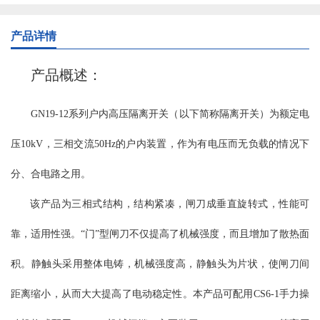
可联锁操作机构传动，绝缘部分全部采用大爬距瓷绝缘子，安全可
靠。触头采用片状触指，线状接触，降低了操作力并增加了转动灵
产品详情
活性。 GN30-12型分平装型、穿墙型、平装接地型、穿墙接地型，
接地型又分动触头侧接地、静触头侧接地和动静触头双接地等。额
产品概述：
定电流从400A-4000A。配用CS6-2型、JSXGN-10型手动操作机构，
也可选电动操作机构。 使用环境条件： a、海拔不超过1000m(普通
GN19-12系列户内高压隔离开关（以下简称隔离开关）为额定电
型、大爬距）； b、周围空气温度不超过＋40℃；且在24h内测得的
平均值不超过＋35℃；最低周围空气温度为-15℃； c、湿度条件：
压10kV，三相交流50Hz的户内装置，作为有电压而无负载的情况下
在24h内测得的相对湿度平均值不超过95%；24h测得的水蒸气压力的
平均值不超过2.2kPa；月相对湿度平均值不超过90%；月水蒸气压力
分、合电路之用。
的平均值不超过1.8kPa； d、周围空气没有明显的受到尘埃、烟、烟
该产品为三相式结构，结构紧凑，闸刀成垂直旋转式，性能可
雾、腐蚀性和可燃性等侵蚀性物质的场所； e、来自开关设备外部的
震动或地动可以忽略； f、特殊使用环境条件制造厂可根据用户要求
靠，适用性强。“门”型闸刀不仅提高了机械强度，而且增加了散热面
协商解决。 注：海拔不超过4000m(高原型） 主要技术参数： 主要
结构及特点: GN30-12系列户内高压旋转式隔离开关，开关主体通过
积。静触头采用整体电铸，机械强度高，静触头为片状，使闸刀间
两组绝缘子固定在开关底架上下两个面上，上下两个面之间由固定
距离缩小，从而大大提高了电动稳定性。本产品可配用CS6-1手力操
在开关底架上的隔板完全分开，通过旋转触刀来实现开关的合阐与
分闸。GN30-12D系列户内高压旋转式隔离开关在原有开关的基础上