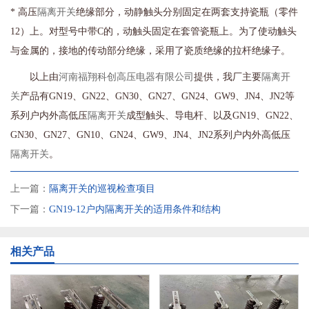
* 高压
隔离开关
绝缘部分，动静触头分别固定在两套支持瓷瓶（零件
12）上。对型号中带C的，动触头固定在套管瓷瓶上。为了使动触头
与金属的，接地的传动部分绝缘，采用了瓷质绝缘的拉杆绝缘子。
以上由
河南福翔科创高压电器有限公司
提供，我厂主要
隔离开
关
产品有GN19、GN22、GN30、GN27、GN24、GW9、JN4、JN2等
系列户内外高低压
隔离开关
成型触头、导电杆、以及GN19、GN22、
GN30、GN27、GN10、GN24、GW9、JN4、JN2系列户内外高低压
隔离开关
。
上一篇：
隔离开关的巡视检查项目
下一篇：
GN19-12户内隔离开关的适用条件和结构
相关产品