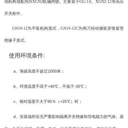
动机构或配用JSXGN2机械闭锁。主要装于GG-1A、XGN2-12等高压
加带接地刀的形式，可满足开关柜的不同要求。触头分别安装在开
关的上下两个面上，使其带电部分和不带电部分在开关柜内完全隔
开关柜中。
开，从而保证维修时工人的绝对安全。导电部分主要由触刀和触头
组成。触刀由两块铜板固定在旋转瓷套内，外加磁锁板以加强触刀
GN19-12为平装机构形式，GN19-12C为闸刀转动侧装穿墙套管
的刚性。GN30-12(D)G/630A,1000A,1250A触刀对触头的接触方式采
绝缘子形式。
用线接触；该开关可采用JSXCN-12箱式柜用机械闭锁操动，也可自
行设计机构进行换动。
使用环境条件:
a、海拔高度不超过1000米；
b、环境温度不高于+40℃，不低于-30℃；
c、相对湿度不大于90％（+25℃）时；
d、安装场所应无严重影响隔离开关绝缘和导电能力的气体、蒸