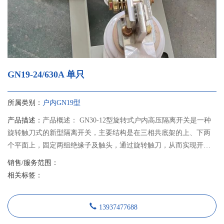
GN19-24/630A 单只
所属类别：
户内GN19型
产品描述：
产品概述： GN30-12型旋转式户内高压隔离开关是一种
旋转触刀式的新型隔离开关，主要结构是在三相共底架的上、下两
个平面上，固定两组绝缘子及触头，通过旋转触刀，从而实现开关
的分合闸。 GN30-12D型开关是在GN30-12型开关基础上增加带接地
销售/服务范围：
刀的形式，可满足不同电力系统的需要。本产品设计紧凑、占用空
相关标签：
间小、绝缘能力强、易于安装调整，其性能符合GB1985《交流高压
隔离开关和接地开关》的要求，适用于额定电压12千伏交流50Hz及
13937477688
以下户内系统中，作为在有电压无负载情况下，分合电路之用。可
与高压开关柜配套使用，也可单独使用。 隔离开关采用JSXGN-12型