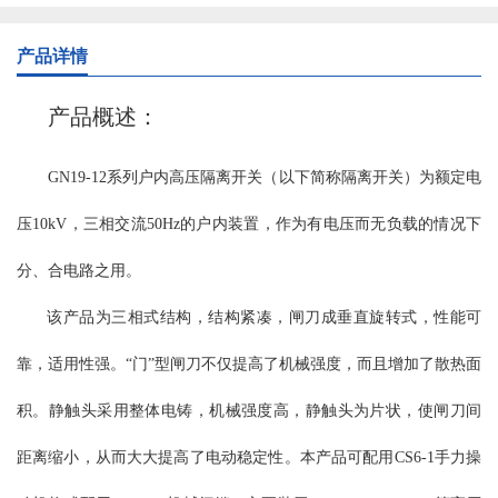
可联锁操作机构传动，绝缘部分全部采用大爬距瓷绝缘子，安全可
靠。触头采用片状触指，线状接触，降低了操作力并增加了转动灵
产品详情
活性。 GN30-12型分平装型、穿墙型、平装接地型、穿墙接地型，
接地型又分动触头侧接地、静触头侧接地和动静触头双接地等。额
产品概述：
定电流从400A-4000A。配用CS6-2型、JSXGN-10型手动操作机构，
也可选电动操作机构。 使用环境条件： a、海拔不超过1000m(普通
GN19-12系列户内高压隔离开关（以下简称隔离开关）为额定电
型、大爬距）； b、周围空气温度不超过＋40℃；且在24h内测得的
平均值不超过＋35℃；最低周围空气温度为-15℃； c、湿度条件：
压10kV，三相交流50Hz的户内装置，作为有电压而无负载的情况下
在24h内测得的相对湿度平均值不超过95%；24h测得的水蒸气压力的
平均值不超过2.2kPa；月相对湿度平均值不超过90%；月水蒸气压力
分、合电路之用。
的平均值不超过1.8kPa； d、周围空气没有明显的受到尘埃、烟、烟
该产品为三相式结构，结构紧凑，闸刀成垂直旋转式，性能可
雾、腐蚀性和可燃性等侵蚀性物质的场所； e、来自开关设备外部的
震动或地动可以忽略； f、特殊使用环境条件制造厂可根据用户要求
靠，适用性强。“门”型闸刀不仅提高了机械强度，而且增加了散热面
协商解决。 注：海拔不超过4000m(高原型） 主要技术参数： 主要
结构及特点: GN30-12系列户内高压旋转式隔离开关，开关主体通过
积。静触头采用整体电铸，机械强度高，静触头为片状，使闸刀间
两组绝缘子固定在开关底架上下两个面上，上下两个面之间由固定
距离缩小，从而大大提高了电动稳定性。本产品可配用CS6-1手力操
在开关底架上的隔板完全分开，通过旋转触刀来实现开关的合阐与
分闸。GN30-12D系列户内高压旋转式隔离开关在原有开关的基础上