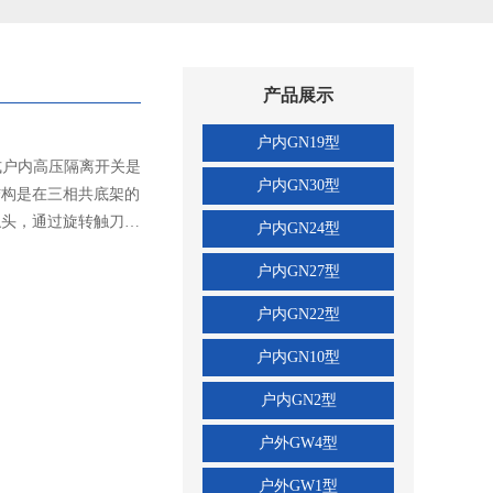
产品展示
户内GN19型
转式户内高压隔离开关是
户内GN30型
结构是在三相共底架的
触头，通过旋转触刀，
户内GN24型
关是在GN30-12型开
户内GN27型
不同电力系统的需要。
力强、易于安装调整，
户内GN22型
关和接地开关》的要
户内GN10型
及以下户内系统中，作
用。可与高压开关柜配
户内GN2型
XGN-12型可联锁操
瓷绝缘子，安全可靠。
户外GW4型
操作力并增加了转动灵
户外GW1型