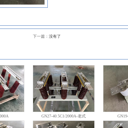
活性。 GN30-12型分平装型、穿墙型
型，接地型又分动触头侧接地、静触头
地等。额定电流从400A-4000A。配用CS6-
手动操作机构，也可选电动操作机构。 使
拔不超过1000m(普通型、大爬距）； 
下一篇：
没有了
＋40℃；且在24h内测得的平均值不超过
气温度为-15℃； c、湿度条件：在24
值不超过95%；24h测得的水蒸气压力
2.2kPa；月相对湿度平均值不超过90
值不超过1.8kPa； d、周围空气没有
雾、腐蚀性和可燃性等侵蚀性物质的场所
外部的震动或地动可以忽略； f、特殊
根据用户要求协商解决。 注：海拔不超过40
要技术参数： 主要结构及特点: GN30-12系列户内高压旋转式
隔离开关，开关主体通过两组绝缘子固
面上，上下两个面之间由固定在开关底
通过旋转触刀来实现开关的合阐与分闸。GN
2000A
GN27-40.5C1/2000A-老式
GN19-
高压旋转式隔离开关在原有开关的基础