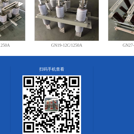
可满足开关柜的不同要求。触头分别安
上，使其带电部分和不带电部分在开关
证维修时工人的绝对安全。导电部分主
触刀由两块铜板固定在旋转瓷套内，外
刚性。GN30-12(D)G/630A,1000A,1
式采用线接触；该开关可采用JSXCN-1
1250A
GN19-12C/1250A
GN27-
动，也可自行设计机构进行换动。
扫码手机查看