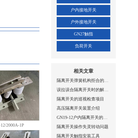
、平装接地型、穿墙接地
侧接地和动静触头双接
户内接地开关
2型、JSXGN-10型
户外接地开关
用环境条件： a、海
b、周围空气温度不超过
GN27触指
＋35℃；最低周围空
负荷开关
h内测得的相对湿度平均
的平均值不超过
%；月水蒸气压力的平均
明显的受到尘埃、烟、烟
相关文章
； e、来自开关设备
隔离开关弹簧机构拒合的原因及改进
使用环境条件制造厂可
误拉误合隔离开关时的解决方法
00m(高原型） 主
隔离开关的巡视检查项目
高压隔离开关装置介绍
定在开关底架上下两个
架上的隔板完全分开，
GN19-12户内隔离开关的适用条件和结构
30-12D系列户内
12/2000A-1P
隔离开关操作失灵转动问题
上加带接地刀的形式，
隔离开关触指安装工具