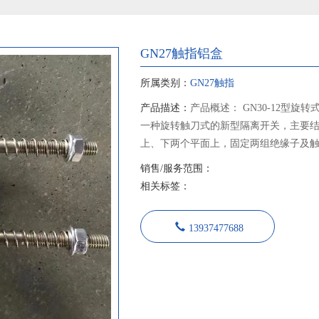
GN27触指铝盒
所属类别：
GN27触指
产品描述：
产品概述： GN30-12型旋
一种旋转触刀式的新型隔离开关，主要
上、下两个平面上，固定两组绝缘子及
从而实现开关的分合闸。 GN30-12D型开
销售/服务范围：
关基础上增加带接地刀的形式，可满足
相关标签：
本产品设计紧凑、占用空间小、绝缘能
其性能符合GB1985《交流高压隔离开
13937477688
求，适用于额定电压12千伏交流50Hz
为在有电压无负载情况下，分合电路之
套使用，也可单独使用。 隔离开关采用JS
作机构传动，绝缘部分全部采用大爬距
触头采用片状触指，线状接触，降低了