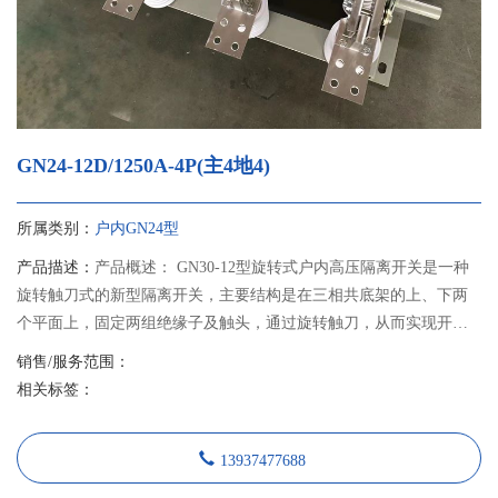
GN24-12D/1250A-4P(主4地4)
所属类别：
户内GN24型
产品描述：
产品概述： GN30-12型旋转式户内高压隔离开关是一种
旋转触刀式的新型隔离开关，主要结构是在三相共底架的上、下两
个平面上，固定两组绝缘子及触头，通过旋转触刀，从而实现开关
的分合闸。 GN30-12D型开关是在GN30-12型开关基础上增加带接地
销售/服务范围：
刀的形式，可满足不同电力系统的需要。本产品设计紧凑、占用空
相关标签：
间小、绝缘能力强、易于安装调整，其性能符合GB1985《交流高压
隔离开关和接地开关》的要求，适用于额定电压12千伏交流50Hz及
13937477688
以下户内系统中，作为在有电压无负载情况下，分合电路之用。可
与高压开关柜配套使用，也可单独使用。 隔离开关采用JSXGN-12型