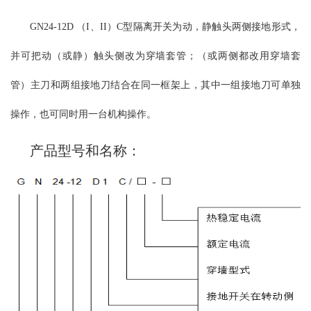
加带接地刀的形式，可满足开关柜的不同要求。触头分别安装在开
GN24-12D （I、II）C型隔离开关为动，静触头两侧接地形式，
关的上下两个面上，使其带电部分和不带电部分在开关柜内完全隔
开，从而保证维修时工人的绝对安全。导电部分主要由触刀和触头
并可把动（或静）触头侧改为穿墙套管；（或两侧都改用穿墙套
组成。触刀由两块铜板固定在旋转瓷套内，外加磁锁板以加强触刀
的刚性。GN30-12(D)G/630A,1000A,1250A触刀对触头的接触方式采
管）主刀和两组接地刀结合在同一框架上，其中一组接地刀可单独
用线接触；该开关可采用JSXCN-12箱式柜用机械闭锁操动，也可自
操作，也可同时用一台机构操作。
行设计机构进行换动。
产品型号和名称：