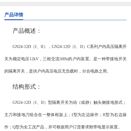
可联锁操作机构传动，绝缘部分全部采用大爬距瓷绝缘子，安全可
靠。触头采用片状触指，线状接触，降低了操作力并增加了转动灵
产品详情
活性。 GN30-12型分平装型、穿墙型、平装接地型、穿墙接地型，
接地型又分动触头侧接地、静触头侧接地和动静触头双接地等。额
产品概述：
定电流从400A-4000A。配用CS6-2型、JSXGN-10型手动操作机构，
也可选电动操作机构。 使用环境条件： a、海拔不超过1000m(普通
GN24-12D（
I、II
），
GN24-12D（I、II）C系列户内高压隔离开
型、大爬距）； b、周围空气温度不超过＋40℃；且在24h内测得的
平均值不超过＋35℃；最低周围空气温度为-15℃； c、湿度条件：
关为额定电压12kV，三相交流50Hz的户内装置。
是一种带接地开关
在24h内测得的相对湿度平均值不超过95%；24h测得的水蒸气压力的
平均值不超过2.2kPa；月相对湿度平均值不超过90%；月水蒸气压力
的隔离开关，是供户内高压电压无负载时，分合电路之用。
的平均值不超过1.8kPa； d、周围空气没有明显的受到尘埃、烟、烟
雾、腐蚀性和可燃性等侵蚀性物质的场所； e、来自开关设备外部的
结构形式：
震动或地动可以忽略； f、特殊使用环境条件制造厂可根据用户要求
协商解决。 注：海拔不超过4000m(高原型） 主要技术参数： 主要
GN24-12D（I、II）型隔离开关为动（或静）触头侧接地形式；
结构及特点: GN30-12系列户内高压旋转式隔离开关，开关主体通过
两组绝缘子固定在开关底架上下两个面上，上下两个面之间由固定
主刀和接地刀组合在一整体框架上；
I
型为左边操作；
II
型为右边操
在开关底架上的隔板完全分开，通过旋转触刀来实现开关的合阐与
作；Q型为全工况产品，并可根据用户订货要求附带电显示装置。
分闸。GN30-12D系列户内高压旋转式隔离开关在原有开关的基础上