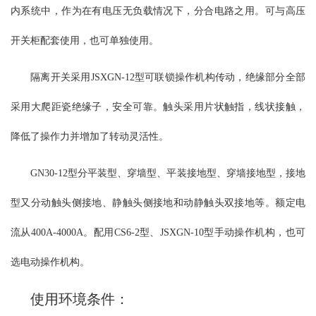
内系统中，作为在有电压无负载情况下，分合电路之用。可与高压
加带接地刀的形式，可满足开关柜的不同要求。触头分别安装在开
关的上下两个面上，使其带电部分和不带电部分在开关柜内完全隔
开关柜配套使用，也可单独使用。
开，从而保证维修时工人的绝对安全。导电部分主要由触刀和触头
组成。触刀由两块铜板固定在旋转瓷套内，外加磁锁板以加强触刀
隔离开关采用JSXGN-12型可联锁操作机构传动，绝缘部分全部
的刚性。GN30-12(D)G/630A,1000A,1250A触刀对触头的接触方式采
用线接触；该开关可采用JSXCN-12箱式柜用机械闭锁操动，也可自
采用大爬距瓷绝缘子，安全可靠。触头采用片状触指，线状接触，
行设计机构进行换动。
降低了操作力并增加了转动灵活性。
GN30-12型分平装型、穿墙型、平装接地型、穿墙接地型，接地
型又分动触头侧接地、静触头侧接地和动静触头双接地等。额定电
流从400A-4000A。配用CS6-2型、JSXGN-10型手动操作机构，也可
选电动操作机构。
使用环境条件：