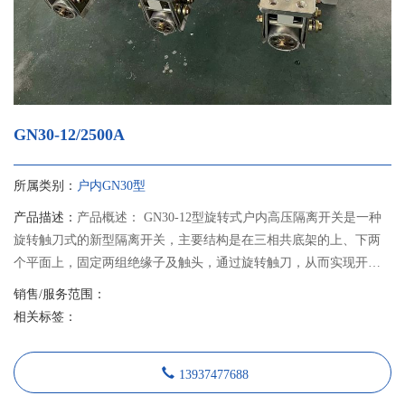
GN30-12/2500A
所属类别：
户内GN30型
产品描述：
产品概述： GN30-12型旋转式户内高压隔离开关是一种
旋转触刀式的新型隔离开关，主要结构是在三相共底架的上、下两
个平面上，固定两组绝缘子及触头，通过旋转触刀，从而实现开关
的分合闸。 GN30-12D型开关是在GN30-12型开关基础上增加带接地
销售/服务范围：
刀的形式，可满足不同电力系统的需要。本产品设计紧凑、占用空
相关标签：
间小、绝缘能力强、易于安装调整，其性能符合GB1985《交流高压
隔离开关和接地开关》的要求，适用于额定电压12千伏交流50Hz及
13937477688
以下户内系统中，作为在有电压无负载情况下，分合电路之用。可
与高压开关柜配套使用，也可单独使用。 隔离开关采用JSXGN-12型