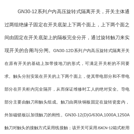
GN30-12系列户内高压旋转式隔离开关，开关主体通
过两组绝缘子固定在开关底架上下两个面上，上下两个面之
间由固定在开关底架上的隔板完全分开，通过旋转触刀来实
现开关的合阐与分闸。
GN30-12D系列户内高压旋转式隔离开关
在原有开关的基础上加带接地刀的形式，可满足开关柜的不同要
求。触头分别安装在开关的上下两个面上，使其带电部分和不带电
部分在开关柜内完全隔开，从而保证维修时工人的绝对安全。导电
部分主要由触刀和触头组成。触刀由两块铜板固定在旋转瓷套内，
外加磁锁板以加强触刀的刚性。GN30-12(D)G/630A,1000A,1250A
触刀对触头的接触方式采用线接触；
该开关可采用
箱式柜用
JSXCN-12