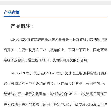
可联锁操作机构传动，绝缘部分全部采用大爬距瓷绝缘子，安全可
靠。触头采用片状触指，线状接触，降低了操作力并增加了转动灵
产品详情
活性。 GN30-12型分平装型、穿墙型、平装接地型、穿墙接地型，
接地型又分动触头侧接地、静触头侧接地和动静触头双接地等。额
产品概述：
定电流从400A-4000A。配用CS6-2型、JSXGN-10型手动操作机构，
也可选电动操作机构。 使用环境条件： a、海拔不超过1000m(普通
GN30-12
型旋转式户内高压隔离开关是一种旋转触刀式的新型隔
型、大爬距）； b、周围空气温度不超过＋40℃；且在24h内测得的
平均值不超过＋35℃；最低周围空气温度为-15℃； c、湿度条件：
离开关，主要结构是在三相共底架的上、下两个平面上，固定两组
在24h内测得的相对湿度平均值不超过95%；24h测得的水蒸气压力的
平均值不超过2.2kPa；月相对湿度平均值不超过90%；月水蒸气压力
绝缘子及触头，通过旋转触刀，从而实现开关的分合闸。
的平均值不超过1.8kPa； d、周围空气没有明显的受到尘埃、烟、烟
雾、腐蚀性和可燃性等侵蚀性物质的场所； e、来自开关设备外部的
GN30-12D型开关是在GN30-12型开关基础上增加带接地刀的形
震动或地动可以忽略； f、特殊使用环境条件制造厂可根据用户要求
式，可满足不同电力系统的需要。本产品设计紧凑、占用空间小、
协商解决。 注：海拔不超过4000m(高原型） 主要技术参数： 主要
结构及特点: GN30-12系列户内高压旋转式隔离开关，开关主体通过
绝缘能力强、易于安装调整，其性能符合GB1985《交流高压隔离开
两组绝缘子固定在开关底架上下两个面上，上下两个面之间由固定
在开关底架上的隔板完全分开，通过旋转触刀来实现开关的合阐与
关和接地开关》的要求，适用于额定电压12千伏交流50Hz及以下户
分闸。GN30-12D系列户内高压旋转式隔离开关在原有开关的基础上