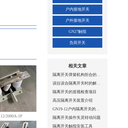
、平装接地型、穿墙接地
侧接地和动静触头双接
户内接地开关
2型、JSXGN-10型
户外接地开关
用环境条件： a、海
b、周围空气温度不超过
GN27触指
＋35℃；最低周围空
负荷开关
h内测得的相对湿度平均
的平均值不超过
%；月水蒸气压力的平均
明显的受到尘埃、烟、烟
相关文章
； e、来自开关设备
隔离开关弹簧机构拒合的原因及改进
使用环境条件制造厂可
误拉误合隔离开关时的解决方法
00m(高原型） 主
隔离开关的巡视检查项目
高压隔离开关装置介绍
定在开关底架上下两个
架上的隔板完全分开，
GN19-12户内隔离开关的适用条件和结构
30-12D系列户内
12/2000A-1P
隔离开关操作失灵转动问题
上加带接地刀的形式，
隔离开关触指安装工具