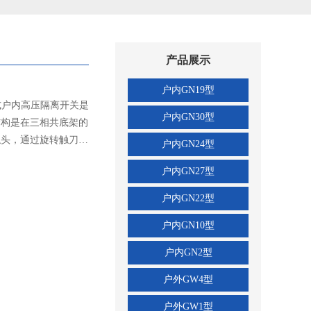
产品展示
户内GN19型
转式户内高压隔离开关是
户内GN30型
结构是在三相共底架的
触头，通过旋转触刀，
户内GN24型
关是在GN30-12型开
户内GN27型
不同电力系统的需要。
力强、易于安装调整，
户内GN22型
关和接地开关》的要
户内GN10型
及以下户内系统中，作
用。可与高压开关柜配
户内GN2型
XGN-12型可联锁操
瓷绝缘子，安全可靠。
户外GW4型
操作力并增加了转动灵
户外GW1型