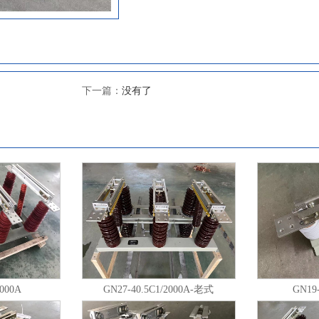
活性。 GN30-12型分平装型、穿墙型
型，接地型又分动触头侧接地、静触头
地等。额定电流从400A-4000A。配用CS6-
手动操作机构，也可选电动操作机构。 使
拔不超过1000m(普通型、大爬距）； 
下一篇：
没有了
＋40℃；且在24h内测得的平均值不超过
气温度为-15℃； c、湿度条件：在24
值不超过95%；24h测得的水蒸气压力
2.2kPa；月相对湿度平均值不超过90
值不超过1.8kPa； d、周围空气没有
雾、腐蚀性和可燃性等侵蚀性物质的场所
外部的震动或地动可以忽略； f、特殊
根据用户要求协商解决。 注：海拔不超过40
要技术参数： 主要结构及特点: GN30-12系列户内高压旋转式
隔离开关，开关主体通过两组绝缘子固
面上，上下两个面之间由固定在开关底
通过旋转触刀来实现开关的合阐与分闸。GN
2000A
GN27-40.5C1/2000A-老式
GN19-
高压旋转式隔离开关在原有开关的基础