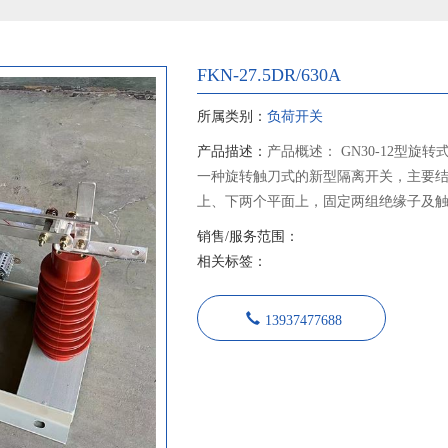
FKN-27.5DR/630A
所属类别：
负荷开关
产品描述：
产品概述： GN30-12型旋
一种旋转触刀式的新型隔离开关，主要
上、下两个平面上，固定两组绝缘子及
从而实现开关的分合闸。 GN30-12D型开
销售/服务范围：
关基础上增加带接地刀的形式，可满足
相关标签：
本产品设计紧凑、占用空间小、绝缘能
其性能符合GB1985《交流高压隔离开
13937477688
求，适用于额定电压12千伏交流50Hz
为在有电压无负载情况下，分合电路之
套使用，也可单独使用。 隔离开关采用JS
作机构传动，绝缘部分全部采用大爬距
触头采用片状触指，线状接触，降低了