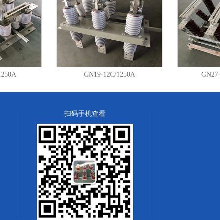
可满足开关柜的不同要求。触头分别安
上，使其带电部分和不带电部分在开关
证维修时工人的绝对安全。导电部分主
触刀由两块铜板固定在旋转瓷套内，外
刚性。GN30-12(D)G/630A,1000A,1
式采用线接触；该开关可采用JSXCN-1
1250A
GN19-12C/1250A
GN27-
动，也可自行设计机构进行换动。
扫码手机查看