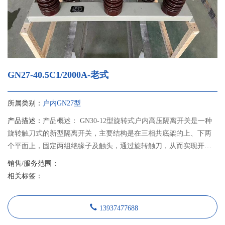
GN27-40.5C1/2000A-老式
所属类别：
户内GN27型
产品描述：
产品概述： GN30-12型旋转式户内高压隔离开关是一种
旋转触刀式的新型隔离开关，主要结构是在三相共底架的上、下两
个平面上，固定两组绝缘子及触头，通过旋转触刀，从而实现开关
的分合闸。 GN30-12D型开关是在GN30-12型开关基础上增加带接地
销售/服务范围：
刀的形式，可满足不同电力系统的需要。本产品设计紧凑、占用空
相关标签：
间小、绝缘能力强、易于安装调整，其性能符合GB1985《交流高压
隔离开关和接地开关》的要求，适用于额定电压12千伏交流50Hz及
13937477688
以下户内系统中，作为在有电压无负载情况下，分合电路之用。可
与高压开关柜配套使用，也可单独使用。 隔离开关采用JSXGN-12型