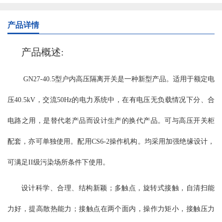
可联锁操作机构传动，绝缘部分全部采用大爬距瓷绝缘子，安全可
靠。触头采用片状触指，线状接触，降低了操作力并增加了转动灵
产品详情
活性。 GN30-12型分平装型、穿墙型、平装接地型、穿墙接地型，
接地型又分动触头侧接地、静触头侧接地和动静触头双接地等。额
产品概述:
定电流从400A-4000A。配用CS6-2型、JSXGN-10型手动操作机构，
也可选电动操作机构。 使用环境条件： a、海拔不超过1000m(普通
GN27-40.5型户内高压隔离开关是一种新型产品。适用于额定电
型、大爬距）； b、周围空气温度不超过＋40℃；且在24h内测得的
平均值不超过＋35℃；最低周围空气温度为-15℃； c、湿度条件：
压40.5kV，交流50Hz的电力系统中，在有电压无负载情况下分、合
在24h内测得的相对湿度平均值不超过95%；24h测得的水蒸气压力的
平均值不超过2.2kPa；月相对湿度平均值不超过90%；月水蒸气压力
电路之用，是替代老产品而设计生产的换代产品。可与高压开关柜
的平均值不超过1.8kPa； d、周围空气没有明显的受到尘埃、烟、烟
配套，亦可单独使用。配用CS6-2操作机构。均采用加强绝缘设计，
雾、腐蚀性和可燃性等侵蚀性物质的场所； e、来自开关设备外部的
震动或地动可以忽略； f、特殊使用环境条件制造厂可根据用户要求
可满足II级污染场所条件下使用。
协商解决。 注：海拔不超过4000m(高原型） 主要技术参数： 主要
结构及特点: GN30-12系列户内高压旋转式隔离开关，开关主体通过
设计科学、合理、结构新颖；多触点，旋转式接触，自清扫能
两组绝缘子固定在开关底架上下两个面上，上下两个面之间由固定
在开关底架上的隔板完全分开，通过旋转触刀来实现开关的合阐与
力好，提高散热能力；接触点在两个面内，操作力矩小，接触压力
分闸。GN30-12D系列户内高压旋转式隔离开关在原有开关的基础上