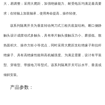
大，易调整；采用大爬距，加强绝缘能力、耐受电压均满足最高要
加带接地刀的形式，可满足开关柜的不同要求。触头分别安装在开
关的上下两个面上，使其带电部分和不带电部分在开关柜内完全隔
求；在转轴上加装轴承，使用寿命提高，操作轻便。
开，从而保证维修时工人的绝对安全。导电部分主要由触刀和触头
组成。触刀由两块铜板固定在旋转瓷套内，外加磁锁板以加强触刀
该系列隔离开关为垂直转动闸刀式三相共底架结构。断口侧静
的刚性。GN30-12(D)G/630A,1000A,1250A触刀对触头的接触方式采
用线接触；该开关可采用JSXCN-12箱式柜用机械闭锁操动，也可自
触头设计成摆动式多触头，具有单片触头接触压力小、磨损低、散
行设计机构进行换动。
热面积大、操作力矩小等优点，同时采用大爬距支柱绝缘子和拉杆
绝缘子、具有高绝缘性能和高机械强度。为满足需要，设计有平装
型、穿墙型、带接地刀等型式。该系列隔离开关可以水平、垂直或
倾斜安装。
产品参数：