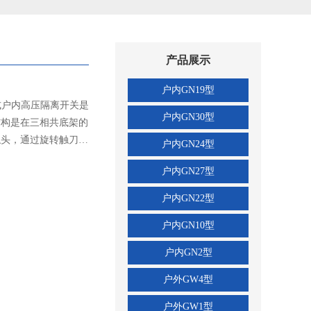
产品展示
户内GN19型
转式户内高压隔离开关是
户内GN30型
结构是在三相共底架的
触头，通过旋转触刀，
户内GN24型
关是在GN30-12型开
户内GN27型
不同电力系统的需要。
力强、易于安装调整，
户内GN22型
关和接地开关》的要
户内GN10型
及以下户内系统中，作
用。可与高压开关柜配
户内GN2型
XGN-12型可联锁操
瓷绝缘子，安全可靠。
户外GW4型
操作力并增加了转动灵
户外GW1型