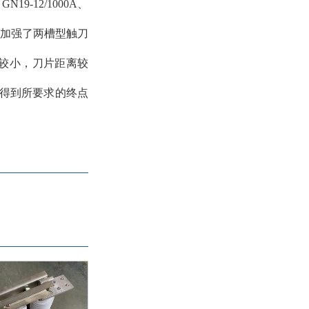
12/1000A、
通过时加强了两槽型触刀
流较小，刀片距离较
时得到所要求的终点