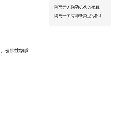
装在开关的上下两个面
隔离开关操动机构的布置
柜内完全隔开，从而保
隔离开关有哪些类型?如何安装?
要由触刀和触头组成。
加磁锁板以加强触刀的
250A触刀对触头的接触方
2箱式柜用机械闭锁操
性、侵蚀性物质；