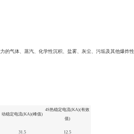
可满足开关柜的不同要求。触头分别安
上，使其带电部分和不带电部分在开关
证维修时工人的绝对安全。导电部分主
触刀由两块铜板固定在旋转瓷套内，外
刚性。GN30-12(D)G/630A,1000A,1
式采用线接触；该开关可采用JSXCN-1
动，也可自行设计机构进行换动。
能力的气体、蒸汽、化学性沉积、盐雾、灰尘、污垢及其他爆炸
4S热稳定电流(KA)(有效
动稳定电流(KA)(峰值)
值)
31.5
12.5