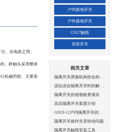
、平装接地型、穿墙接地
侧接地和动静触头双接
户内接地开关
2型、JSXGN-10型
户外接地开关
用环境条件： a、海
b、周围空气温度不超过
GN27触指
＋35℃；最低周围空
负荷开关
h内测得的相对湿度平均
况下分、合电路之用。
的平均值不超过
%；月水蒸气压力的平均
面积。静触头采用整体
明显的受到尘埃、烟、烟
相关文章
； e、来自开关设备
N2机械闭锁。主要装
隔离开关弹簧机构拒合的原因及改进
使用环境条件制造厂可
误拉误合隔离开关时的解决方法
00m(高原型） 主
隔离开关的巡视检查项目
高压隔离开关装置介绍
定在开关底架上下两个
架上的隔板完全分开，
GN19-12户内隔离开关的适用条件和结构
30-12D系列户内
隔离开关操作失灵转动问题
上加带接地刀的形式，
隔离开关触指安装工具