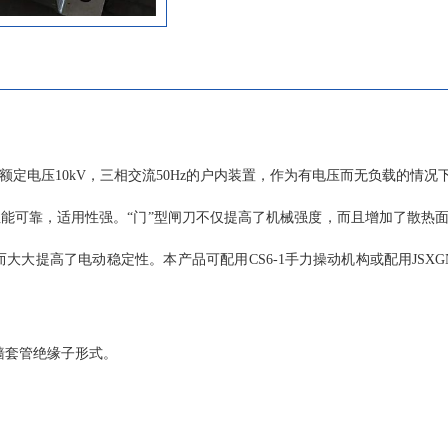
活性。 GN30-12型分平装型、穿墙型
型，接地型又分动触头侧接地、静触头
地等。额定电流从400A-4000A。配用CS6-
手动操作机构，也可选电动操作机构。 使
拔不超过1000m(普通型、大爬距）； 
＋40℃；且在24h内测得的平均值不超过
气温度为-15℃； c、湿度条件：在24
为额定电压10kV，三相交流50Hz的户内装置，作为有电压而无负载的情
值不超过95%；24h测得的水蒸气压力
2.2kPa；月相对湿度平均值不超过90
可靠，适用性强。“门”型闸刀不仅提高了机械强度，而且增加了散热
值不超过1.8kPa； d、周围空气没有
雾、腐蚀性和可燃性等侵蚀性物质的场所
大提高了电动稳定性。本产品可配用CS6-1手力操动机构或配用JSXG
外部的震动或地动可以忽略； f、特殊
根据用户要求协商解决。 注：海拔不超过40
要技术参数： 主要结构及特点: GN30-12系列户内高压旋转式
隔离开关，开关主体通过两组绝缘子固
装穿墙套管绝缘子形式。
面上，上下两个面之间由固定在开关底
通过旋转触刀来实现开关的合阐与分闸。GN
高压旋转式隔离开关在原有开关的基础