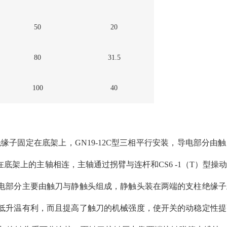
50
20
80
31.5
100
40
缘子固定在底架上，GN19-12C型三相平行安装，导电部分由
底架上的主轴相连，主轴通过拐臂与连杆和CS6 -1（T）型操
电部分主要由触刀与静触头组成，静触头装在两端的支柱绝缘子
低升温有利，而且提高了触刀的机械强度，使开关的动稳定性提