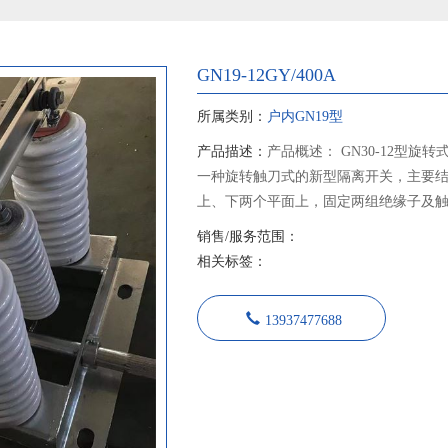
GN19-12GY/400A
所属类别：
户内GN19型
产品描述：
产品概述： GN30-12型旋
一种旋转触刀式的新型隔离开关，主要
上、下两个平面上，固定两组绝缘子及
从而实现开关的分合闸。 GN30-12D型开
销售/服务范围：
关基础上增加带接地刀的形式，可满足
相关标签：
本产品设计紧凑、占用空间小、绝缘能
其性能符合GB1985《交流高压隔离开
13937477688
求，适用于额定电压12千伏交流50Hz
为在有电压无负载情况下，分合电路之
套使用，也可单独使用。 隔离开关采用JS
作机构传动，绝缘部分全部采用大爬距
触头采用片状触指，线状接触，降低了