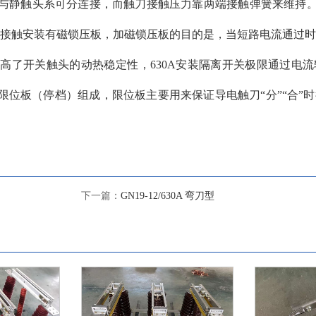
触头系可分连接，而触刀接触压力靠两端接触弹簧来维持。GN19-
50A、2000A在接触安装有磁锁压板，加磁锁压板的目的是，当短路电流
高了开关触头的动热稳定性，630A安装隔离开关极限通过电
位板（停档）组成，限位板主要用来保证导电触刀“分”“合”
下一篇：
GN19-12/630A 弯刀型