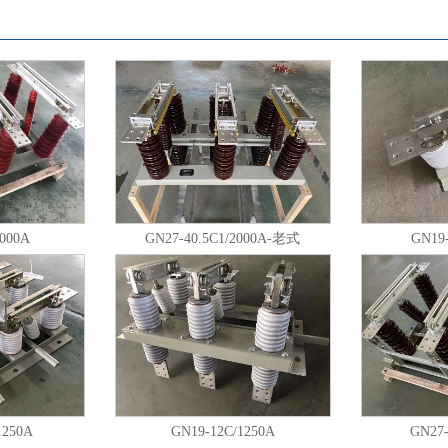
2000A
GN27-40.5C1/2000A-老式
GN19-
1250A
GN19-12C/1250A
GN27-