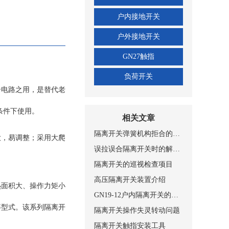
、平装接地型、穿墙接地
侧接地和动静触头双接
户内接地开关
2型、JSXGN-10型
户外接地开关
用环境条件： a、海
b、周围空气温度不超过
GN27触指
＋35℃；最低周围空
负荷开关
h内测得的相对湿度平均
、合电路之用，是替代老
的平均值不超过
%；月水蒸气压力的平均
条件下使用。
明显的受到尘埃、烟、烟
相关文章
； e、来自开关设备
隔离开关弹簧机构拒合的原因及改进
大，易调整；采用大爬
使用环境条件制造厂可
误拉误合隔离开关时的解决方法
00m(高原型） 主
隔离开关的巡视检查项目
高压隔离开关装置介绍
定在开关底架上下两个
热面积大、操作力矩小
架上的隔板完全分开，
GN19-12户内隔离开关的适用条件和结构
30-12D系列户内
等型式。该系列隔离开
隔离开关操作失灵转动问题
上加带接地刀的形式，
隔离开关触指安装工具