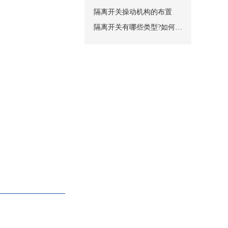
装在开关的上下两个面
隔离开关操动机构的布置
柜内完全隔开，从而保
隔离开关有哪些类型?如何安装?
要由触刀和触头组成。
加磁锁板以加强触刀的
250A触刀对触头的接触方
2箱式柜用机械闭锁操