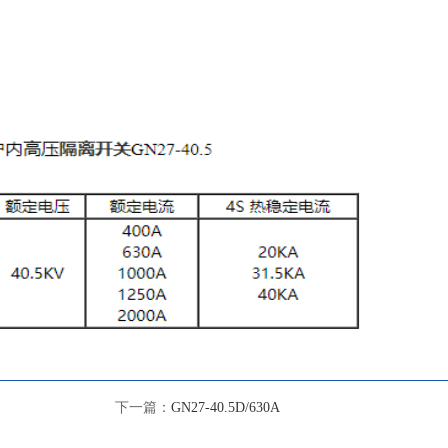
可满足开关柜的不同要求。触头分别安
上，使其带电部分和不带电部分在开关
证维修时工人的绝对安全。导电部分主
触刀由两块铜板固定在旋转瓷套内，外
刚性。GN30-12(D)G/630A,1000A,1
式采用线接触；该开关可采用JSXCN-1
动，也可自行设计机构进行换动。
下一篇：
GN27-40.5D/630A