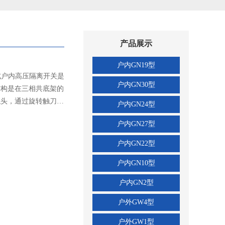
产品展示
户内GN19型
转式户内高压隔离开关是
户内GN30型
结构是在三相共底架的
触头，通过旋转触刀，
户内GN24型
关是在GN30-12型开
户内GN27型
不同电力系统的需要。
力强、易于安装调整，
户内GN22型
关和接地开关》的要
户内GN10型
及以下户内系统中，作
用。可与高压开关柜配
户内GN2型
XGN-12型可联锁操
瓷绝缘子，安全可靠。
户外GW4型
操作力并增加了转动灵
户外GW1型