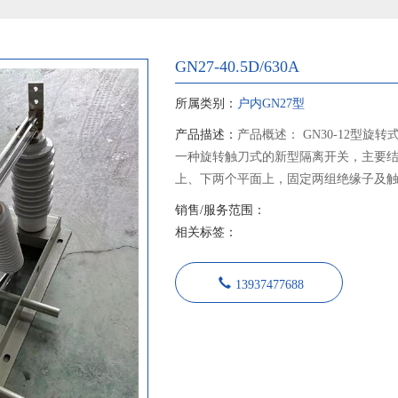
GN27-40.5D/630A
所属类别：
户内GN27型
产品描述：
产品概述： GN30-12型旋
一种旋转触刀式的新型隔离开关，主要
上、下两个平面上，固定两组绝缘子及
从而实现开关的分合闸。 GN30-12D型开
销售/服务范围：
关基础上增加带接地刀的形式，可满足
相关标签：
本产品设计紧凑、占用空间小、绝缘能
其性能符合GB1985《交流高压隔离开
13937477688
求，适用于额定电压12千伏交流50Hz
为在有电压无负载情况下，分合电路之
套使用，也可单独使用。 隔离开关采用JS
作机构传动，绝缘部分全部采用大爬距
触头采用片状触指，线状接触，降低了