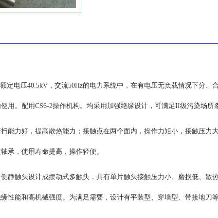
活性。 GN30-12型分平装型、穿墙型
型，接地型又分动触头侧接地、静触头
地等。额定电流从400A-4000A。配用CS6-
手动操作机构，也可选电动操作机构。 使
拔不超过1000m(普通型、大爬距）； 
＋40℃；且在24h内测得的平均值不超过
气温度为-15℃； c、湿度条件：在24
于额定电压40.5kV，交流50Hz的电力系统中，在有电压无负载情况下分
值不超过95%；24h测得的水蒸气压力
2.2kPa；月相对湿度平均值不超过90
用。配用CS6-2操作机构。均采用加强绝缘设计，可满足II级污染场所
值不超过1.8kPa； d、周围空气没有
雾、腐蚀性和可燃性等侵蚀性物质的场所
清扫能力好，提高散热能力；接触点在两个面内，操作力矩小，接触压力
外部的震动或地动可以忽略； f、特殊
根据用户要求协商解决。 注：海拔不超过40
装轴承，使用寿命提高，操作轻便。
要技术参数： 主要结构及特点: GN30-12系列户内高压旋转式
隔离开关，开关主体通过两组绝缘子固
口侧静触头设计成摆动式多触头，具有单片触头接触压力小、磨损低、散
面上，上下两个面之间由固定在开关底
通过旋转触刀来实现开关的合阐与分闸。GN
绝缘性能和高机械强度。为满足需要，设计有平装型、穿墙型、带接地刀
高压旋转式隔离开关在原有开关的基础