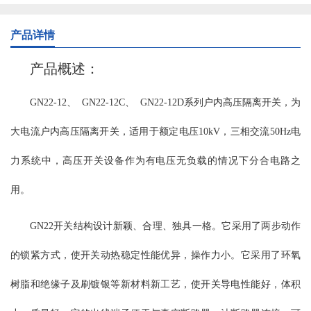
可联锁操作机构传动，绝缘部分全部采用大爬距瓷绝缘子，安全可
靠。触头采用片状触指，线状接触，降低了操作力并增加了转动灵
产品详情
活性。 GN30-12型分平装型、穿墙型、平装接地型、穿墙接地型，
接地型又分动触头侧接地、静触头侧接地和动静触头双接地等。额
产品概述：
定电流从400A-4000A。配用CS6-2型、JSXGN-10型手动操作机构，
也可选电动操作机构。 使用环境条件： a、海拔不超过1000m(普通
GN22-12、
GN22-12C、
GN22-12D系列户内高压隔离开关，为
型、大爬距）； b、周围空气温度不超过＋40℃；且在24h内测得的
大电流户内高压隔离开关，适用于额定电压10kV，三相交流50Hz电
平均值不超过＋35℃；最低周围空气温度为-15℃； c、湿度条件：
在24h内测得的相对湿度平均值不超过95%；24h测得的水蒸气压力的
力系统中，高压开关设备作为有电压无负载的情况下分合电路之
平均值不超过2.2kPa；月相对湿度平均值不超过90%；月水蒸气压力
的平均值不超过1.8kPa； d、周围空气没有明显的受到尘埃、烟、烟
用。
雾、腐蚀性和可燃性等侵蚀性物质的场所； e、来自开关设备外部的
震动或地动可以忽略； f、特殊使用环境条件制造厂可根据用户要求
GN22开关结构设计新颖、合理、独具一格。它采用了两步动作
协商解决。 注：海拔不超过4000m(高原型） 主要技术参数： 主要
结构及特点: GN30-12系列户内高压旋转式隔离开关，开关主体通过
的锁紧方式，使开关动热稳定性能优异，操作力小。它采用了环氧
两组绝缘子固定在开关底架上下两个面上，上下两个面之间由固定
树脂和绝缘子及刷镀银等新材料新工艺，使开关导电性能好，体积
在开关底架上的隔板完全分开，通过旋转触刀来实现开关的合阐与
分闸。GN30-12D系列户内高压旋转式隔离开关在原有开关的基础上