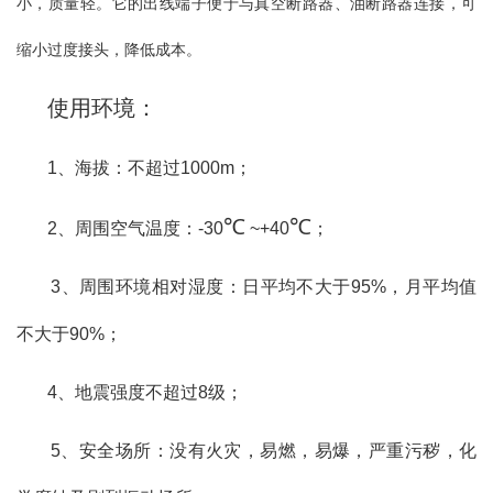
小，质量轻。它的出线端子便于与真空断路器、油断路器连接，可
加带接地刀的形式，可满足开关柜的不同要求。触头分别安装在开
关的上下两个面上，使其带电部分和不带电部分在开关柜内完全隔
缩小过度接头，降低成本。
开，从而保证维修时工人的绝对安全。导电部分主要由触刀和触头
组成。触刀由两块铜板固定在旋转瓷套内，外加磁锁板以加强触刀
使用环境：
的刚性。GN30-12(D)G/630A,1000A,1250A触刀对触头的接触方式采
用线接触；该开关可采用JSXCN-12箱式柜用机械闭锁操动，也可自
1、海拔：不超过1000m；
行设计机构进行换动。
℃
℃
2、周围空气温度：-30
~+40
；
3、周围环境相对湿度：日平均不大于95%，
月平均值
不大于90%
；
4、地震强度不超过8级；
5、安全场所：没有火灾，易燃，易爆，严重污秽，化