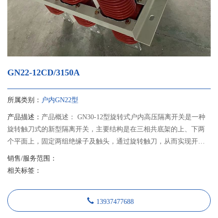
GN22-12CD/3150A
所属类别：
户内GN22型
产品描述：
产品概述： GN30-12型旋转式户内高压隔离开关是一种
旋转触刀式的新型隔离开关，主要结构是在三相共底架的上、下两
个平面上，固定两组绝缘子及触头，通过旋转触刀，从而实现开关
的分合闸。 GN30-12D型开关是在GN30-12型开关基础上增加带接地
销售/服务范围：
刀的形式，可满足不同电力系统的需要。本产品设计紧凑、占用空
相关标签：
间小、绝缘能力强、易于安装调整，其性能符合GB1985《交流高压
隔离开关和接地开关》的要求，适用于额定电压12千伏交流50Hz及
13937477688
以下户内系统中，作为在有电压无负载情况下，分合电路之用。可
与高压开关柜配套使用，也可单独使用。 隔离开关采用JSXGN-12型