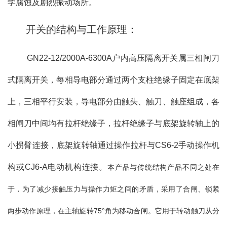
学腐蚀及剧烈振动场所。
开关的结构与工作原理：
GN22-12/2000A-6300A户内高压隔离开关属三相闸刀
式隔离开关，每相导电部分通过两个支柱绝缘子固定在底架
上，三相平行安装，导电部分由触头、触刀、触座组成，各
相闸刀中间均有拉杆绝缘子，拉杆绝缘子与底架旋转轴上的
小拐臂连接，底架旋转轴通过操作拉杆与CS6-2手动操作机
构或CJ6-A电动
机
构连接。
本产品与传统结构产品不同之处在
于，为了减少接触压力与操作力矩之间的矛盾，采用了合闸、锁紧
两步动作原理，在主轴旋转
75
°角为移动合闸。它用于转动触刀从分