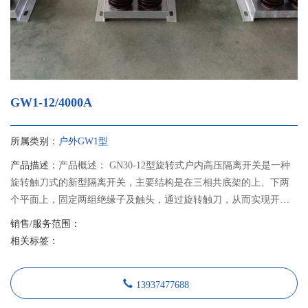
GW1-12/4000A
所属类别：
户外GW1型
产品描述：
产品概述： GN30-12型旋转式户内高压隔离开关是一种
旋转触刀式的新型隔离开关，主要结构是在三相共底架的上、下两
个平面上，固定两组绝缘子及触头，通过旋转触刀，从而实现开关
的分合闸。 GN30-12D型开关是在GN30-12型开关基础上增加带接地
销售/服务范围：
刀的形式，可满足不同电力系统的需要。本产品设计紧凑、占用空
相关标签：
间小、绝缘能力强、易于安装调整，其性能符合GB1985《交流高压
隔离开关和接地开关》的要求，适用于额定电压12千伏交流50Hz及
13937477688
以下户内系统中，作为在有电压无负载情况下，分合电路之用。可
与高压开关柜配套使用，也可单独使用。 隔离开关采用JSXGN-12型