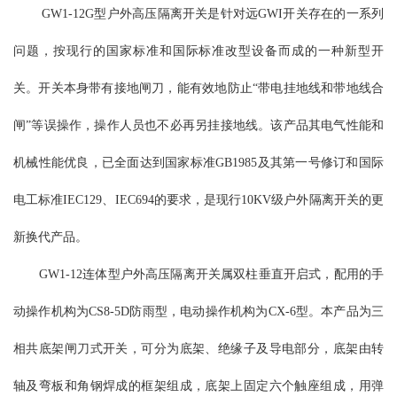
GW1-12G型户外高压隔离开关是针对远GWI开关存在的一系列
加带接地刀的形式，可满足开关柜的不同要求。触头分别安装在开
关的上下两个面上，使其带电部分和不带电部分在开关柜内完全隔
问题，按现行的国家标准和国际标准改型设备而成的一种新型开
开，从而保证维修时工人的绝对安全。导电部分主要由触刀和触头
组成。触刀由两块铜板固定在旋转瓷套内，外加磁锁板以加强触刀
关。开关本身带有接地闸刀，能有效地防止“带电挂地线和带地线合
的刚性。GN30-12(D)G/630A,1000A,1250A触刀对触头的接触方式采
闸”等误操作，操作人员也不必再另挂接地线。该产品其电气性能和
用线接触；该开关可采用JSXCN-12箱式柜用机械闭锁操动，也可自
行设计机构进行换动。
机械性能优良，已全面达到国家标准GB1985及其第一号修订和国际
电工标准IEC129、IEC694的要求，是现行10KV级户外隔离开关的更
新换代产品。
GW1-12连体型户外高压隔离开关属双柱垂直开启式，配用的手
动操作机构为CS8-5D防雨型，电动操作机构为CX-6型。本产品为三
相共底架闸刀式开关，可分为底架、绝缘子及导电部分，底架由转
轴及弯板和角钢焊成的框架组成，底架上固定六个触座组成，用弹