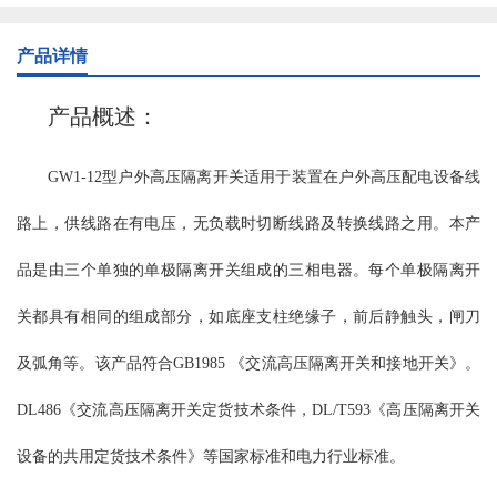
可联锁操作机构传动，绝缘部分全部采用大爬距瓷绝缘子，安全可
靠。触头采用片状触指，线状接触，降低了操作力并增加了转动灵
产品详情
活性。 GN30-12型分平装型、穿墙型、平装接地型、穿墙接地型，
接地型又分动触头侧接地、静触头侧接地和动静触头双接地等。额
产品概述：
定电流从400A-4000A。配用CS6-2型、JSXGN-10型手动操作机构，
也可选电动操作机构。 使用环境条件： a、海拔不超过1000m(普通
GW1-12型户外高压隔离开关适用于装置在户外高压配电设备线
型、大爬距）； b、周围空气温度不超过＋40℃；且在24h内测得的
平均值不超过＋35℃；最低周围空气温度为-15℃； c、湿度条件：
路上，供线路在有电压，无负载时切断线路及转换线路之用。本产
在24h内测得的相对湿度平均值不超过95%；24h测得的水蒸气压力的
平均值不超过2.2kPa；月相对湿度平均值不超过90%；月水蒸气压力
品是由三个单独的单极隔离开关组成的三相电器。每个单极隔离开
的平均值不超过1.8kPa； d、周围空气没有明显的受到尘埃、烟、烟
关都具有相同的组成部分，如底座支柱绝缘子，前后静触头，闸刀
雾、腐蚀性和可燃性等侵蚀性物质的场所； e、来自开关设备外部的
震动或地动可以忽略； f、特殊使用环境条件制造厂可根据用户要求
及弧角等。该产品符合GB1985 《交流高压隔离开关和接地开关》。
协商解决。 注：海拔不超过4000m(高原型） 主要技术参数： 主要
结构及特点: GN30-12系列户内高压旋转式隔离开关，开关主体通过
DL486《交流高压隔离开关定货技术条件，DL/T593《高压隔离开关
两组绝缘子固定在开关底架上下两个面上，上下两个面之间由固定
设备的共用定货技术条件》等国家标准和电力行业标准。
在开关底架上的隔板完全分开，通过旋转触刀来实现开关的合阐与
分闸。GN30-12D系列户内高压旋转式隔离开关在原有开关的基础上